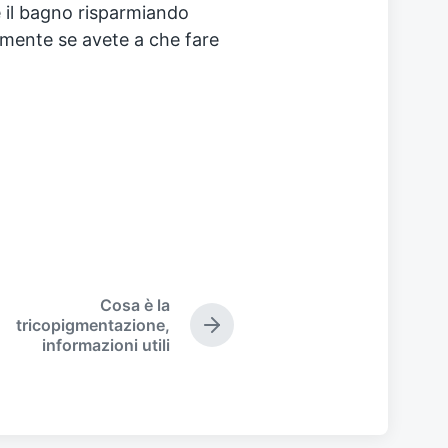
e il bagno risparmiando
lmente se avete a che fare
Cosa è la
tricopigmentazione,
N
informazioni utili
e
x
t
p
o