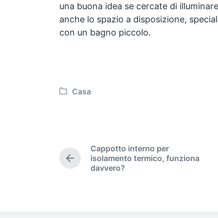
una buona idea se cercate di illuminar
anche lo spazio a disposizione, specia
con un bagno piccolo.
Casa
P
o
s
t
e
Cappotto interno per
d
isolamento termico, funziona
P
i
davvero?
r
n
e
v
i
o