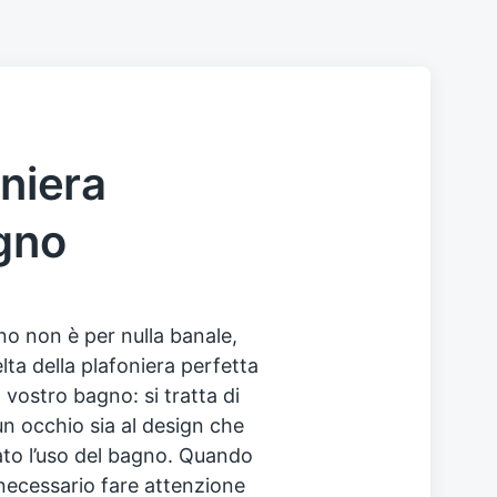
oniera
agno
gno non è per nulla banale,
lta della plafoniera perfetta
vostro bagno: si tratta di
n occhio sia al design che
dato l’uso del bagno. Quando
 necessario fare attenzione