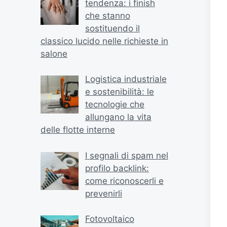
tendenza: i finish
che stanno
sostituendo il
classico lucido nelle richieste in
salone
Logistica industriale
e sostenibilità: le
tecnologie che
allungano la vita
delle flotte interne
I segnali di spam nel
profilo backlink:
come riconoscerli e
prevenirli
Fotovoltaico