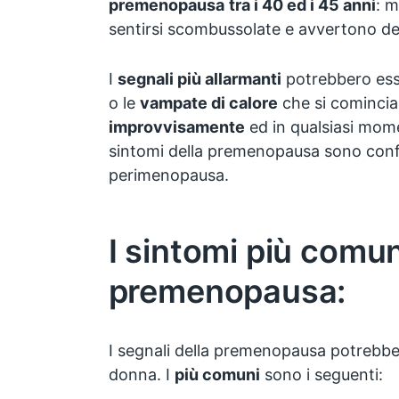
premenopausa
tra i 40 ed i 45 anni
: 
sentirsi scombussolate e avvertono d
I
segnali più allarmanti
potrebbero ess
o le
vampate di calore
che si comincia
improvvisamente
ed in qualsiasi mome
sintomi della premenopausa sono confo
perimenopausa.
I sintomi più comun
premenopausa:
I segnali della premenopausa potrebbe
donna. I
più comuni
sono i seguenti: