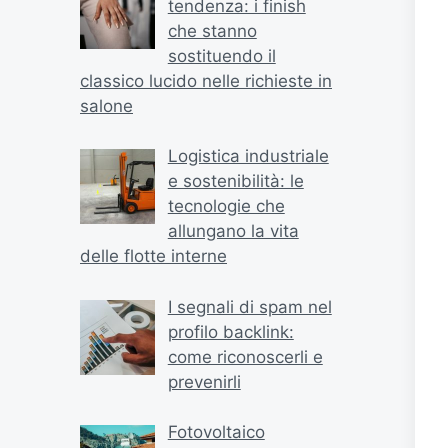
tendenza: i finish
che stanno
sostituendo il
classico lucido nelle richieste in
salone
Logistica industriale
e sostenibilità: le
tecnologie che
allungano la vita
delle flotte interne
I segnali di spam nel
profilo backlink:
come riconoscerli e
prevenirli
Fotovoltaico