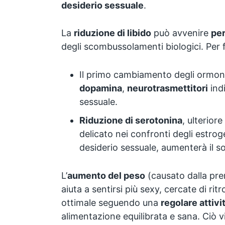
desiderio sessuale
.
La
riduzione di libido
può avvenire
per
degli scombussolamenti biologici. Per
Il primo cambiamento degli ormoni 
dopamina
,
neurotrasmettitori
indi
sessuale.
Riduzione di serotonina
, ulterior
delicato nei confronti degli estrog
desiderio sessuale, aumenterà il so
L’
aumento del peso
(causato dalla pr
aiuta a sentirsi più sexy, cercate di ritr
ottimale seguendo una
regolare attivit
alimentazione equilibrata e sana. Ciò v