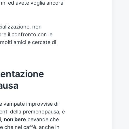
nni ed avete voglia ancora
ializzazione, non
re il confronto con le
olti amici e cercate di
mentazione
ausa
i e vampate improvvise di
uenti della premenopausa, è
i,
non bere
bevande che
re che nel caffè, anche in