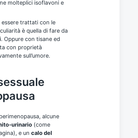
ne molteplici isoflavoni e
essere trattati con le
eculiarità è quella di fare da
i
. Oppure con tisane ed
ta con proprietà
ivamente sull’umore.
 sessuale
opausa
 perimenopausa, alcune
ito-urinario
(come
vagina), e un
calo del