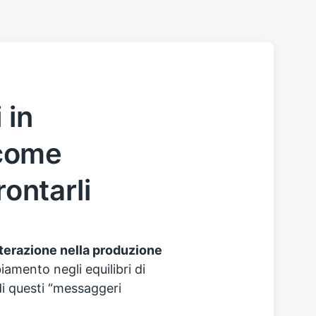
 in
come
rontarli
lterazione nella produzione
biamento negli equilibri di
i questi “messaggeri