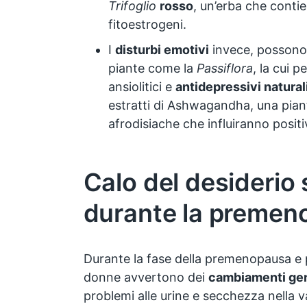
Trifoglio
rosso
, un’erba che contie
fitoestrogeni.
I
disturbi emotivi
invece, possono 
piante come la
Passiflora
, la cui p
ansiolitici e
antidepressivi natural
estratti di Ashwagandha, una pian
afrodisiache che influiranno posit
Calo del desiderio
durante la premen
Durante la fase della premenopausa e
donne avvertono dei
cambiamenti gen
problemi alle urine e secchezza nella 