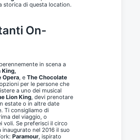
storica di questa location.
tanti On-
o perennemente in scena a
 King,
e Opera
, e
The Chocolate
 opzioni per le persone che
istere a uno dei musical
e Lion King
, devi prenotare
in estate o in altre date
e. Ti consigliamo di
prima del viaggio, o
oli. Se preferisci il circo
 inaugurato nel 2016 il suo
York:
Paramour
, ispirato