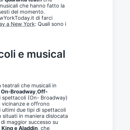
 musicali che hanno fatto la
nsesti del momento.
wYorkToday.it di farci
way a New York
: Quali sono i
coli e musical
a teatrali che musicali in
:
On-Broadway
,
Off-
mi spettacoli (On- Broadway)
 vicinanze e offrono
ultimi due tipi di spettacoli
situati in maniera dislocata
al di maggior successo su
 King e Aladdin
, che