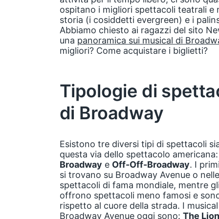
ospitano i migliori spettacoli teatrali e
storia (i cosiddetti evergreen) e i pali
Abbiamo chiesto ai ragazzi del sito Ne
una
panoramica sui musical di Broad
migliori? Come acquistare i biglietti?
Tipologie di spetta
di Broadway
Esistono tre diversi tipi di spettacoli si
questa via dello spettacolo americana
Broadway
e
Off-Off-Broadway
. I pri
si trovano su Broadway Avenue o nelle
spettacoli di fama mondiale, mentre gli 
offrono spettacoli meno famosi e sono 
rispetto al cuore della strada. I music
Broadway Avenue oggi sono:
The Lion