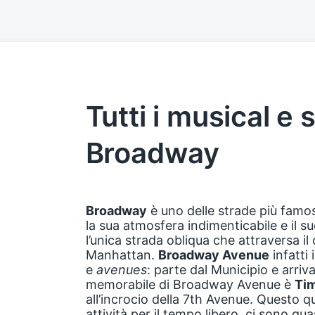
Tutti i musical e 
Broadway
Broadway
è uno delle strade più famo
la sua atmosfera indimenticabile e il s
l’unica strada obliqua che attraversa il
Manhattan.
Broadway Avenue
infatti 
e
avenues
: parte dal Municipio e arriva
memorabile di Broadway Avenue è
Ti
all’incrocio della 7th Avenue. Questo q
attività per il tempo libero, ci sono qua