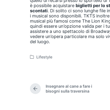
quello di recarsi presso lo sportello 
è possibile acquistare
biglietti per lo 
scontati
. Di solito ci sono lunghe file
i musical sono disponibili. TKTS inoltre
musical più famosi come The Lion King 
quindi essere un’opzione valida per i t
assistere a uno spettacolo di Broadwa
vedere un’opera particolare ma solo viv
del luogo.
Lifestyle
P
o
s
t
e
Insegnare al cane a fare i
d
P
bisogni sulla traversina
i
r
e
n
v