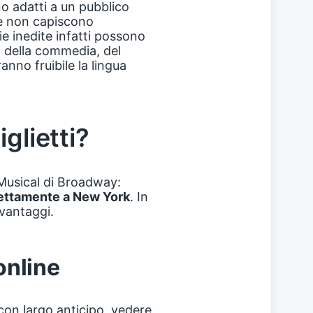
no adatti a un pubblico
he non capiscono
ie inedite infatti possono
, della commedia, del
anno fruibile la lingua
glietti?
i Musical di Broadway:
rettamente a New York
. In
svantaggi.
 online
con largo anticipo, vedere