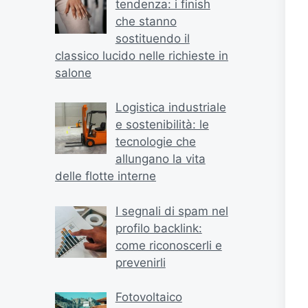
tendenza: i finish
che stanno
sostituendo il
classico lucido nelle richieste in
salone
Logistica industriale
e sostenibilità: le
tecnologie che
allungano la vita
delle flotte interne
I segnali di spam nel
profilo backlink:
come riconoscerli e
prevenirli
Fotovoltaico