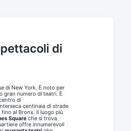
spettacoli di
se di New York. È noto per
uo gran numero di teatri. È
 centro di
interseca centinaia di strade
 fino al Bronx. Il luogo più
mes Square
che si trova
uartiere offre innumerevoli
si
quaranta teatri
che