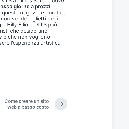
di TKTS a Times Square dove
stesso giorno a prezzi
 in questo negozio e non tutti
 non vende biglietti per i
o Billy Elliot. TKTS può
uristi che desiderano
y e che non vogliono
ere l’esperienza artistica
Come creare un sito
N
web a basso costo
e
x
t