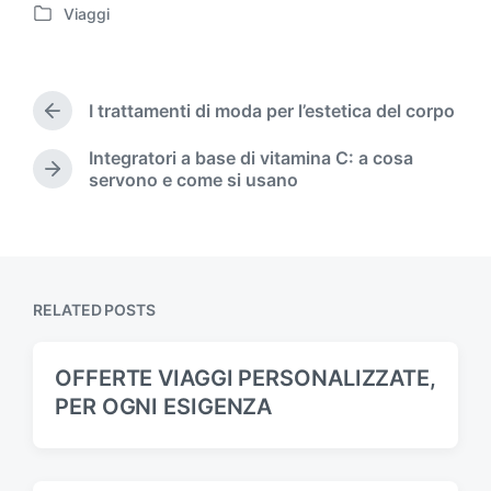
Viaggi
P
o
s
t
I trattamenti di moda per l’estetica del corpo
e
P
d
r
Integratori a base di vitamina C: a cosa
i
e
N
servono e come si usano
v
n
e
i
x
o
t
u
p
s
o
p
s
RELATED POSTS
o
t
s
:
t
OFFERTE VIAGGI PERSONALIZZATE,
:
PER OGNI ESIGENZA