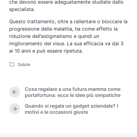
che devono essere adeguatamente studiate dallo
specialista.
Questo trattamento, oltre a rallentare o bloccare la
progressione della malattia, ha come effetto la
riduzione dell’astigmatismo e quindi un
miglioramento del visus. La sua efficacia va dai 3
ai 10 anni e può essere ripetuta.
Salute
P
o
s
t
Cosa regalare a una futura mamma come
e
P
portafortuna: ecco le idee più simpatiche
d
r
Quando si regala un gadget aziendale? I
i
e
N
motivi e le occasioni giuste
n
v
e
i
x
o
t
u
p