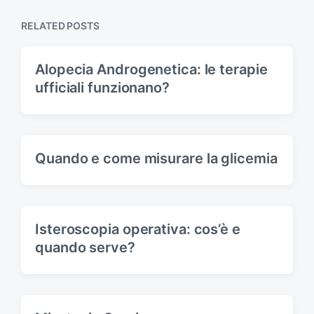
s
o
p
s
RELATED POSTS
o
t
s
:
t
Alopecia Androgenetica: le terapie
:
ufficiali funzionano?
Quando e come misurare la glicemia
Isteroscopia operativa: cos’è e
quando serve?