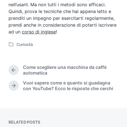
nell’usarli. Ma non tutti i metodi sono efficaci.
Quindi, prova le tecniche che hai appena letto e
prenditi un impegno per esercitarti regolarmente,
prendi anche in considerazione di poterti iscrivere
ad un
corso di inglese
!
Curiosità
P
o
s
t
Come scegliere una macchina da caffè
e
P
automatica
d
r
Vuoi sapere come e quanto si guadagna
i
e
N
con YouTube? Ecco le risposte che cerchi
n
v
e
i
x
o
t
u
p
s
o
p
s
RELATED POSTS
o