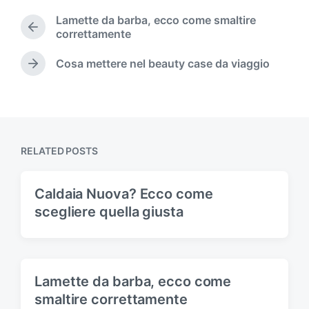
t
Lamette da barba, ecco come smaltire
e
P
correttamente
d
r
i
e
Cosa mettere nel beauty case da viaggio
N
n
v
e
i
x
o
t
u
p
s
o
p
RELATED POSTS
s
o
t
s
:
t
Caldaia Nuova? Ecco come
:
scegliere quella giusta
Lamette da barba, ecco come
smaltire correttamente