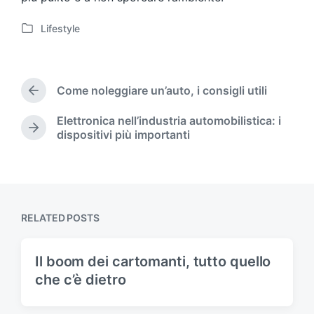
Lifestyle
P
o
s
t
Come noleggiare un’auto, i consigli utili
e
P
d
r
Elettronica nell’industria automobilistica: i
i
e
N
dispositivi più importanti
v
n
e
i
x
o
t
u
p
s
o
p
s
RELATED POSTS
o
t
s
:
t
Il boom dei cartomanti, tutto quello
:
che c’è dietro