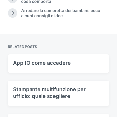
P
cosa comporta
d
r
Arredare la cameretta dei bambini: ecco
i
e
N
alcuni consigli e idee
n
v
e
i
x
o
t
u
p
s
o
p
s
RELATED POSTS
o
t
s
:
t
App IO come accedere
:
Stampante multifunzione per
ufficio: quale scegliere