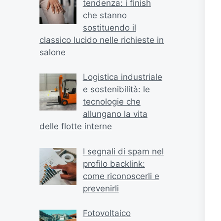
tendenza: i finish
che stanno
sostituendo il
classico lucido nelle richieste in
salone
Logistica industriale
e sostenibilità: le
tecnologie che
allungano la vita
delle flotte interne
I segnali di spam nel
profilo backlink:
come riconoscerli e
prevenirli
Fotovoltaico