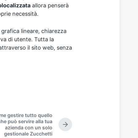
olocalizzata
allora penserà
oprie necessità.
grafica lineare, chiarezza
va di utente. Tutta la
ttraverso il sito web, senza
e gestire tutto quello
che può servire alla tua
N
azienda con un solo
e
gestionale Zucchetti