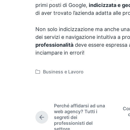
primi posti di Google,
indicizzata e ge
di aver trovato l’azienda adatta alle pr
Non solo indicizzazione ma anche una 
dei servizi e navigazione intuitiva a pro
professionalità
deve essere espressa a
inciampare in errori!
Business e Lavoro
P
o
s
t
e
Perché affidarsi ad una
Com
d
web agency? Tutti i
i
segreti dei
P
professionisti del
n
r
settore