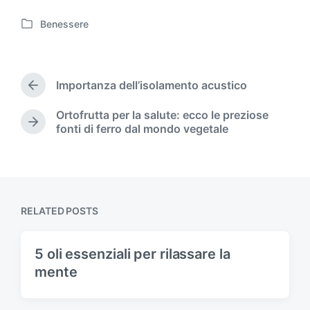
Benessere
P
o
s
t
Importanza dell’isolamento acustico
e
P
d
r
Ortofrutta per la salute: ecco le preziose
i
e
N
fonti di ferro dal mondo vegetale
v
n
e
i
x
o
t
u
p
s
o
p
s
RELATED POSTS
o
t
s
:
t
5 oli essenziali per rilassare la
:
mente