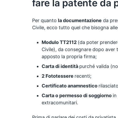
fare la patente da p
Per quanto
la documentazione
da pres
Civile, ecco tutto quel che bisogna all
Modulo TT2112
(da poter prender
Civile), da consegnare dopo aver tra
apposto la propria firma;
Carta di identità
purché valida (no
2 Fototessere
recenti;
Certificato anamnestico
rilasciat
Carta o permesso di soggiorno
in
extracomunitari.
Prima di parlare dei costi da privatista