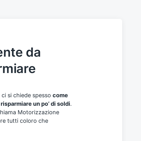
ente da
armiare
 ci si chiede spesso
come
r
risparmiare un po’ di soldi
.
i chiama Motorizzazione
ere tutti coloro che