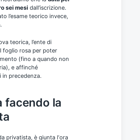
ro sei mesi
dall’iscrizione.
to l’esame teorico invece,
a
.
a teorica, l’ente di
 foglio rosa per poter
amento (fino a quando non
ia), e affinché
ti in precedenza.
a facendo la
ta
 privatista, è giunta l‘ora