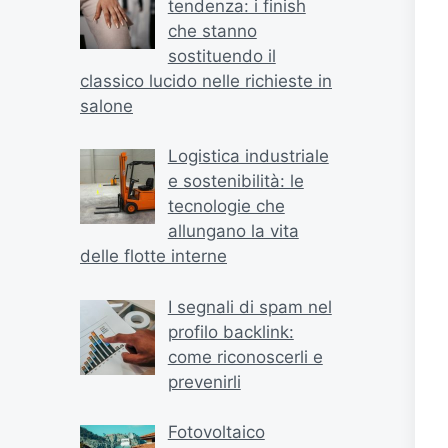
tendenza: i finish
che stanno
sostituendo il
classico lucido nelle richieste in
salone
Logistica industriale
e sostenibilità: le
tecnologie che
allungano la vita
delle flotte interne
I segnali di spam nel
profilo backlink:
come riconoscerli e
prevenirli
Fotovoltaico