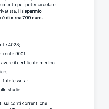
umento per poter circolare
ivatista,
il risparmio
a è di circa 700 euro.
ente 4028;
orrente 9001.
vere il certificato medico.
ico;
a fototessera;
allo studio.
i sui conti correnti che