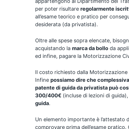
appartengono al Dipartimento dei Trasp
per poter risultare
regolarmente iscrit
all’esame teorico e pratico per consegu
desiderata (da privatista).
Oltre alle spese sopra elencate, bisog
acquistando la
marca da bollo
da appli
ed infine, pagare la Motorizzazione Civ
Il costo richiesto dalla Motorizzazione Ci
Infine
possiamo dire che complessiva
patente di guida da privatista può c
300/400€
(incluse di lezioni di guida)
guida
.
Un elemento importante è l’attestato 
comprovare prima dell’esame pratico. 