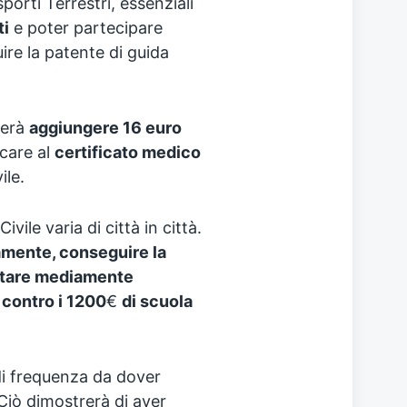
orti Terrestri, essenziali
ti
e poter partecipare
ire la patente di guida
nerà
aggiungere 16 euro
care al
certificato medico
ile.
vile varia di città in città.
mente, conseguire la
ostare mediamente
,
contro i 1200
€
di scuola
di frequenza da dover
Ciò dimostrerà di aver