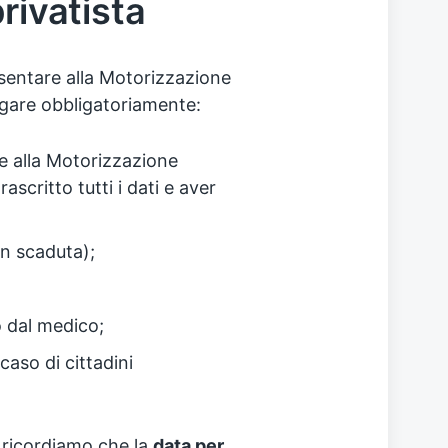
rivatista
entare alla Motorizzazione
egare obbligatoriamente:
e alla Motorizzazione
scritto tutti i dati e aver
n scaduta);
o dal medico;
 caso di cittadini
, ricordiamo che la
data per