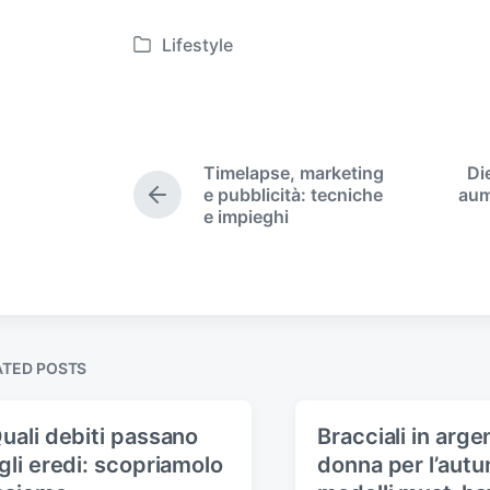
Lifestyle
P
o
s
t
e
Timelapse, marketing
Di
d
e pubblicità: tecniche
aum
P
i
e impieghi
r
n
e
v
i
o
u
s
ATED POSTS
p
o
s
uali debiti passano
Bracciali in arge
t
gli eredi: scopriamolo
donna per l’autun
: