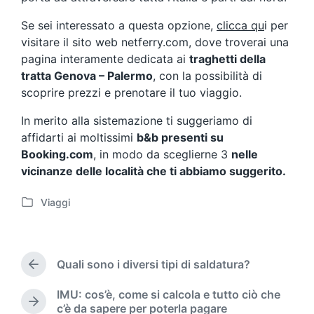
Se sei interessato a questa opzione,
clicca qu
i per
visitare il sito web netferry.com, dove troverai una
pagina interamente dedicata ai
traghetti della
tratta Genova – Palermo
, con la possibilità di
scoprire prezzi e prenotare il tuo viaggio.
In merito alla sistemazione ti suggeriamo di
affidarti ai moltissimi
b&b presenti su
Booking.com
, in modo da sceglierne 3
nelle
vicinanze delle località che ti abbiamo suggerito.
Viaggi
P
o
s
t
Quali sono i diversi tipi di saldatura?
e
P
d
r
IMU: cos’è, come si calcola e tutto ciò che
i
e
N
c’è da sapere per poterla pagare
v
n