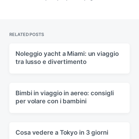
e
i
x
o
t
u
p
s
o
p
s
RELATED POSTS
o
t
s
:
t
Noleggio yacht a Miami: un viaggio
:
tra lusso e divertimento
Bimbi in viaggio in aereo: consigli
per volare con i bambini
Cosa vedere a Tokyo in 3 giorni