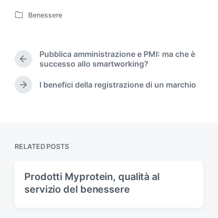
Benessere
P
o
s
t
Pubblica amministrazione e PMI: ma che è
e
P
successo allo smartworking?
d
r
i
e
I benefici della registrazione di un marchio
N
n
v
e
i
x
o
t
u
p
s
o
p
RELATED POSTS
s
o
t
s
:
t
Prodotti Myprotein, qualità al
:
servizio del benessere