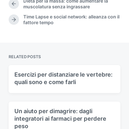
Dieta per la massa: come aumentare la
e
P
muscolatura senza ingrassare
d
r
Time Lapse e social network: alleanza con il
i
e
N
fattore tempo
n
v
e
i
x
o
t
u
p
s
o
p
s
RELATED POSTS
o
t
s
:
t
Esercizi per distanziare le vertebre:
:
quali sono e come farli
Un aiuto per dimagrire: dagli
integratori ai farmaci per perdere
peso