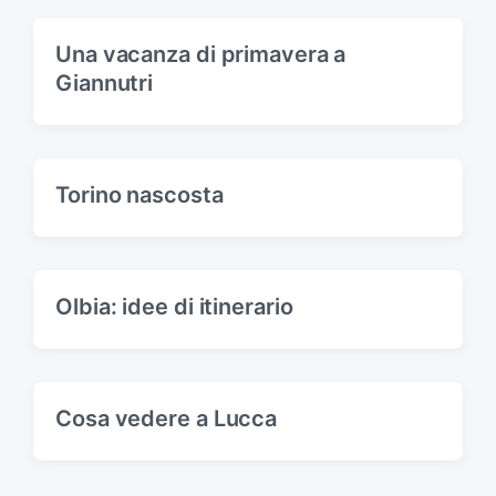
t
s
:
t
Una vacanza di primavera a
:
Giannutri
Torino nascosta
Olbia: idee di itinerario
Cosa vedere a Lucca