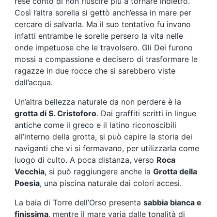
rese conto di non riuscire più a tornare indietro.
Così l’altra sorella si gettò anch’essa in mare per
cercare di salvarla. Ma il suo tentativo fu invano
infatti entrambe le sorelle persero la vita nelle
onde impetuose che le travolsero. Gli Dei furono
mossi a compassione e decisero di trasformare le
ragazze in due rocce che si sarebbero viste
dall’acqua.
Un’altra bellezza naturale da non perdere è la
grotta di S. Cristoforo
. Dai graffiti scritti in lingue
antiche come il greco e il latino riconoscibili
all’interno della grotta, si può capire la storia dei
naviganti che vi si fermavano, per utilizzarla come
luogo di culto. A poca distanza, verso
Roca
Vecchia
, si può raggiungere anche la
Grotta della
Poesia
, una piscina naturale dai colori accesi.
La baia di Torre dell’Orso presenta
sabbia bianca e
finissima
, mentre il mare varia dalle tonalità di