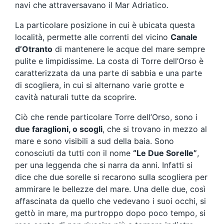
navi che attraversavano il Mar Adriatico.
La particolare posizione in cui è ubicata questa
località, permette alle correnti del vicino
Canale
d’Otranto
di mantenere le acque del mare sempre
pulite e limpidissime. La costa di Torre dell’Orso è
caratterizzata da una parte di sabbia e una parte
di scogliera, in cui si alternano varie grotte e
cavità naturali tutte da scoprire.
Ciò che rende particolare Torre dell’Orso, sono i
due faraglioni, o scogli
, che si trovano in mezzo al
mare e sono visibili a sud della baia. Sono
conosciuti da tutti con il nome
“Le Due Sorelle”
,
per una leggenda che si narra da anni. Infatti si
dice che due sorelle si recarono sulla scogliera per
ammirare le bellezze del mare. Una delle due, così
affascinata da quello che vedevano i suoi occhi, si
gettò in mare, ma purtroppo dopo poco tempo, si