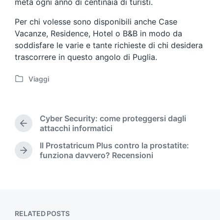
meta ogni anno di centinaia di turisti.
Per chi volesse sono disponibili anche Case
Vacanze, Residence, Hotel o B&B in modo da
soddisfare le varie e tante richieste di chi desidera
trascorrere in questo angolo di Puglia.
Viaggi
P
o
s
t
Cyber Security: come proteggersi dagli
e
P
attacchi informatici
d
r
Il Prostatricum Plus contro la prostatite:
i
e
N
funziona davvero? Recensioni
n
v
e
i
x
o
t
u
p
s
o
p
s
RELATED POSTS
o