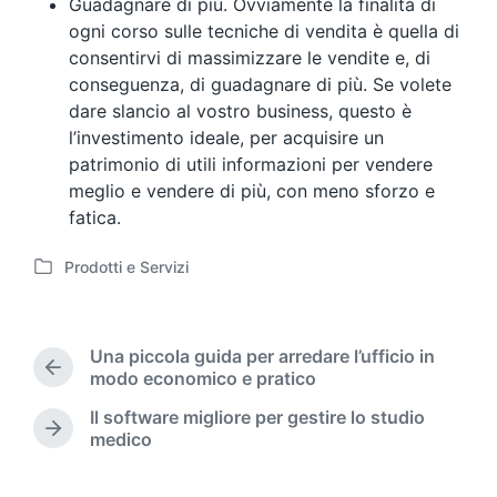
Guadagnare di più. Ovviamente la finalità di
ogni corso sulle tecniche di vendita è quella di
consentirvi di massimizzare le vendite e, di
conseguenza, di guadagnare di più. Se volete
dare slancio al vostro business, questo è
l’investimento ideale, per acquisire un
patrimonio di utili informazioni per vendere
meglio e vendere di più, con meno sforzo e
fatica.
Prodotti e Servizi
P
o
s
t
Una piccola guida per arredare l’ufficio in
e
P
modo economico e pratico
d
r
Il software migliore per gestire lo studio
i
e
N
medico
n
v
e
i
x
o