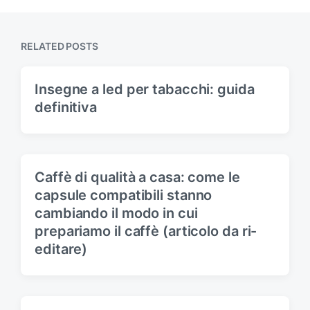
t
u
p
s
o
p
s
RELATED POSTS
o
t
s
:
t
Insegne a led per tabacchi: guida
:
definitiva
Caffè di qualità a casa: come le
capsule compatibili stanno
cambiando il modo in cui
prepariamo il caffè (articolo da ri-
editare)